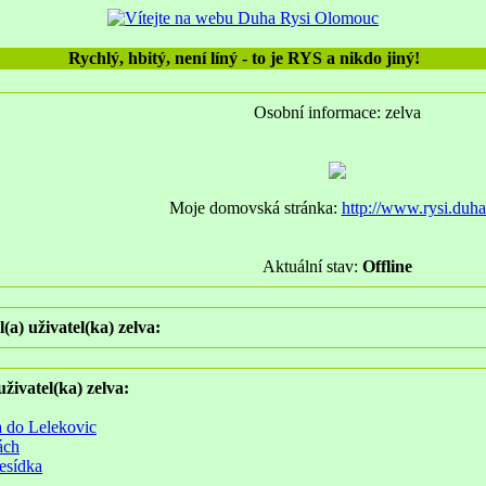
Rychlý, hbitý, není líný - to je RYS a nikdo jiný!
Osobní informace: zelva
Moje domovská stránka:
http://www.rysi.duha
Aktuální stav:
Offline
(a) uživatel(ka) zelva:
uživatel(ka) zelva:
a do Lelekovic
ách
esídka