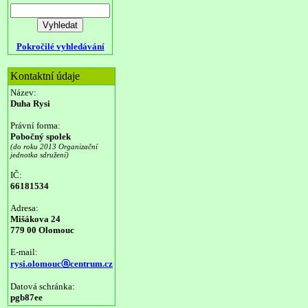
Pokročilé vyhledávání
Kontaktní údaje
Název:
Duha Rysi
Právní forma:
Pobočný spolek
(do roku 2013 Organizační
jednotka sdružení)
IČ:
66181534
Adresa:
Mišákova 24
779 00 Olomouc
E-mail:
rysi.olomoucⓐcentrum.cz
Datová schránka:
pgb87ee