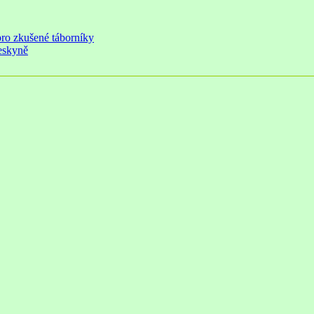
pro zkušené táborníky
jeskyně