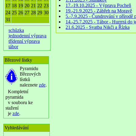
17.-19.10.2025 - Výprava Pocheň
17
18
19
20
21
22
23
19.-21.9.2025 - Zábřeh na Moravě
24
25
26
27
28
29
30
5.-7.9.2025 - Čundrování v přírodě 
31
14.-25.7.2025 - Tábor - Hurrrrá do 
21.6.2025 - Svatba Nikči a Řízka
schůzka
jednodenní výprava
třídenní výprava
tábor
Březové lístky
Pyramidu
Březových
lístků
naleznete
zde
.
Kompletní
pyramida
v souboru ke
stažení
je
zde
.
Vyhledávání