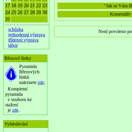
17
18
19
20
21
22
23
"Jak se Vám lí
24
25
26
27
28
29
30
Komentáře v
31
schůzka
Není povoleno po
jednodenní výprava
třídenní výprava
tábor
Březové lístky
Pyramidu
Březových
lístků
naleznete
zde
.
Kompletní
pyramida
v souboru ke
stažení
je
zde
.
Vyhledávání