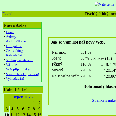
Domů
Rychlý, hbitý, nen
Naše nabídka
·
Domů
·
Ankety
·
Archiv článků
Jak se Vám líbí náš nový Web?
·
Fotogalerie
·
Geocaching
Nic moc
·
Kalendář akcí
Jde to
8.63% (12)
·
Soubory ke stažení
Pěkný
·
18.71%
Váš účet
·
Vaše připomínky
Skvělý
20.14
·
Vložit článek (jen člen)
Nejlepší na světě
20.86
·
Vyhledávání
Dohromady hlasov
Kalendář akcí
srpen 2026
[
Stránka s anke
1
2
3
4
5
6
7
8
9
10
11
12
13
14
15
16