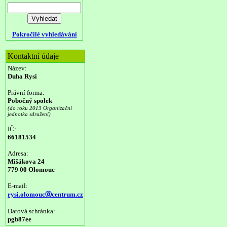
Pokročilé vyhledávání
Kontaktní údaje
Název:
Duha Rysi
Právní forma:
Pobočný spolek
(do roku 2013 Organizační
jednotka sdružení)
IČ:
66181534
Adresa:
Mišákova 24
779 00 Olomouc
E-mail:
rysi.olomoucⓐcentrum.cz
Datová schránka:
pgb87ee