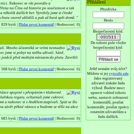
Přihlášení
ocnici. Nakonec se vše povedlo a
ěřena na Čínu od historie po současnost a tak
Přezdívka
a několik dalších her. Vyrobily jsme si čínské
chatu vzorně uklidili a pak už hurá zpět domů. "
Heslo
| 829 bytů |
Přidat první komentář
| Hodnocení: 0)
Bezpečnostní kód:
Do tohoto pole vložte
bezpečnostní kód:
ydali. Mnoho účastníků se velmi nesnadno
ec jsme si pobyt na sněhu užívali. Sáně,
ch jezdců před možným nárazem do plotu. Završili
Ještě nemáte svůj účet?
| 568 bytů |
Přidat první komentář
| Hodnocení: 0)
Můžete si jej
vytvořit zde
.
Jako registrovaný
uživatel získáte řadu
výhod. Budete moct
schůzce spojené s přespáním v klubovně.
upravit vzhled tohoto
zlařskou regatu, ochutnali jsme cukroví,
webu, nastavit zobrazení
mi a nakonec si s Andělem zazpívali. Spát se šlo
komentářů, posílat
i na závěr pěkné vánoce a budeme se těšit na akce
komentáře, posílat zprávy
ostatním uživatelům a
řadu dalších.
| 685 bytů |
Přidat první komentář
| Hodnocení: 0)