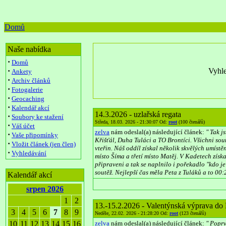
Domů
Naše nabídka
·
Domů
·
Vyhle
Ankety
·
Archiv článků
·
Fotogalerie
·
Geocaching
·
Kalendář akcí
14.3.2026 - uzlařská regata
·
Soubory ke stažení
Středa, 18.03. 2026 - 21:30:07 Od:
root
(100 čtenářů)
·
Váš účet
zelva
nám odeslal(a) následující článek:
" Tak j
·
Vaše připomínky
Křišťál, Duha Tuláci a TO Brontíci. Všichni sou
·
Vložit článek (jen člen)
vteřin. Náš oddíl získal několik skvělých umíst
·
Vyhledávání
místo Šíma a třetí místo Matěj. V Kadetech získa
připraveni a tak se naplnilo i pořekadlo "kdo je
soutěž. Nejlepší čas měla Peta z Tuláků a to 00:
Kalendář akcí
srpen 2026
1
2
13.-15.2.2026 - Valentýnská výprava do
3
4
5
6
7
8
9
Neděle, 22.02. 2026 - 21:28:20 Od:
root
(123 čtenářů)
10
11
12
13
14
15
16
zelva
nám odeslal(a) následující článek:
" Poprv