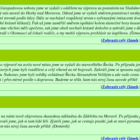
 listopadovou sobotu jsme se vydali s oddílem na výpravu za poznáním na Sluňákov
rý nás zavezl do Horky nad Moravou. Odtud jsme se vydali směrem poznávací stezky, 
í stromů podle kůry. Dále se nacházel rozpůlený strom s vyřezanými imitacemi dvou
uhé krásně klikaté). Pak už jsme zamířili směrem opékání kolem slunečné hory kou
sme všichni měli opečeno, tak jsme oheň nechali krásně dohořet a zahráli jsme s dět
draží v Olomouci už čekali rodiče, a my mohli výpravu prohlásit za úspěšnou. (Šimo
(
Zobrazit celý článek
to výpravě na zcela nové místo jsme se vydali do starověkého Řecka. Po příjezdu js
 kterých jsme byli rozděleni a celý víkend za ně bojovali. Zahráli jsme si spoustu z
 Nakonec jsme byli svědky ovládnutí Řecka Alexandrem Velikým a zde naše cesta s
i přes mírné potíže s dopravou. Budeme se těšit, kam nás stroj času zavede příště. 
(
Zobrazit celý článek
i na námi nově objevenou skautskou základnu do Zábřehu na Moravě. Po příjezdu j
i jsme, jak si tam lidé žili. Zjistili jsme, jak se cestuje pouští, jak se staví pyram
am nás stroj času zavede příště. (Dominik)
(
Zobrazit celý článek