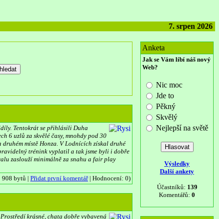
7. srpen 2026
Anketa
Jak se Vám líbí náš nový
Web?
Nic moc
Jde to
Pěkný
Skvělý
Nejlepší na světě
díly. Tentokrát se přihlásili Duha
šech 6 uzlů za skvělé časy, mnohdy pod 30
 na druhém místě Honza. V Lodnících získal druhé
ravidelný trénink vyplatil a tak jsme byli i dobře
hvalu zaslouží minimálně za snahu a fair play
Výsledky
Další ankety
| 908 bytů |
Přidat první komentář
| Hodnocení: 0)
Účastníků:
139
Komentářů:
0
. Prostředí krásné, chata dobře vybavená