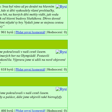
. Sraz byl ráno až po desáté na hlavním
kde si děti vyzkoušely různé prolézačky,
 řek, na kterých děti mohly vidět, jak voda
sek od hlavní budovy Sluňákova. Dřevo dovezl
mi nějaké ty hry. Vydali jsme se stejnou cestou
n) "
| 961 bytů |
Přidat první komentář
| Hodnocení: 0)
me pokračovali v naší cestě časem.
ajímavých her na Olympiádě. Postavili
končila. Výpravu jsme si užili na nově objevené
"
| 618 bytů |
Přidat první komentář
| Hodnocení: 0)
sme pokračovali v naší cestě časem.
idy a paláce, dále jsme objevili také hieroglyfy.
| 466 bytů |
Přidat první komentář
| Hodnocení: 0)