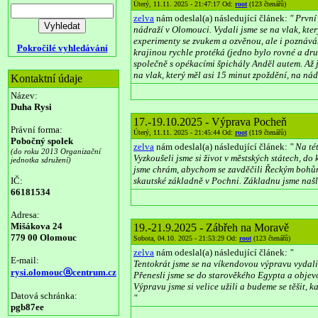
Úterý, 11.11. 2025 - 21:47:17 Od:
root
(123 čtenářů)
zelva
nám odeslal(a) následující článek:
" První
nádraží v Olomouci. Vydali jsme se na vlak, kte
experimenty se zvukem a ozvěnou, ale i poznáván
Pokročilé vyhledávání
krajinou rychle protéká (jedno bylo rovné a dr
společně s opékacími špichály Anděl autem. Až j
na vlak, který měl asi 15 minut zpoždění, na ná
Kontaktní údaje
Název:
Duha Rysi
17.-19.10.2025 - Výprava Pocheň
Právní forma:
Úterý, 11.11. 2025 - 21:45:44 Od:
root
(119 čtenářů)
Pobočný spolek
zelva
nám odeslal(a) následující článek:
" Na té
(do roku 2013 Organizační
Vyzkoušeli jsme si život v městských státech, do
jednotka sdružení)
jsme chrám, abychom se zavděčili Řeckým bohům.
IČ:
skautské základně v Pochni. Základnu jsme našli 
66181534
Adresa:
Mišákova 24
19.-21.9.2025 - Zábřeh na Moravě
779 00 Olomouc
Sobota, 04.10. 2025 - 21:53:29 Od:
root
(123 čtenářů)
zelva
nám odeslal(a) následující článek:
"
E-mail:
Tentokrát jsme se na víkendovou výpravu vydal
rysi.olomoucⓐcentrum.cz
Přenesli jsme se do starověkého Egypta a objevoval
Výpravu jsme si velice užili a budeme se těšit, k
Datová schránka:
"
pgb87ee