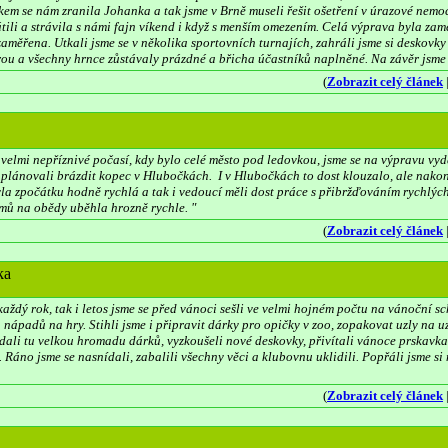
lakem se nám zranila Johanka a tak jsme v Brně museli řešit ošetření v úrazové nem
ili a strávila s námi fajn víkend i když s menším omezením. Celá výprava byla zam
 zaměřena. Utkali jsme se v několika sportovních turnajích, zahráli jsme si deskovky 
ou a všechny hrnce zůstávaly prázdné a břicha účastníků naplněné. Na závěr jsme 
(
Zobrazit celý článek
s velmi nepříznivé počasí, kdy bylo celé město pod ledovkou, jsme se na výpravu v
h plánovali brázdit kopec v Hlubočkách. I v Hlubočkách to dost klouzalo, ale nakon
yla zpočátku hodně rychlá a tak i vedoucí měli dost práce s přibržďováním rychlý
omů na obědy uběhla hrozně rychle. "
(
Zobrazit celý článek
ka
každý rok, tak i letos jsme se před vánoci sešli ve velmi hojném počtu na vánoční 
 nápadů na hry. Stihli jsme i připravit dárky pro opičky v zoo, zopakovat uzly na u
ozdali tu velkou hromadu dárků, vyzkoušeli nové deskovky, přivítali vánoce prskavka
 Ráno jsme se nasnídali, zabalili všechny věci a klubovnu uklidili. Popřáli jsme s
(
Zobrazit celý článek