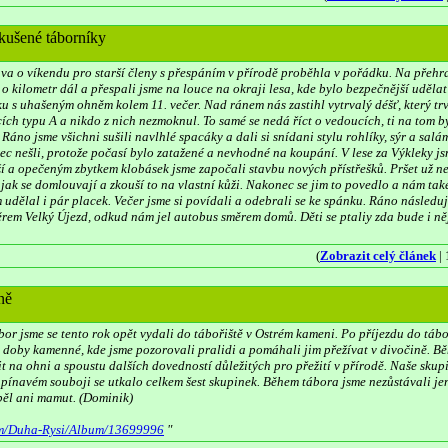
zkušené táborníky
va o víkendu pro starší členy s přespáním v přírodě proběhla v pořádku. Na přehra
o kilometr dál a přespali jsme na louce na okraji lesa, kde bylo bezpečnější udělat 
u s uhašeným ohněm kolem 11. večer. Nad ránem nás zastihl vytrvalý déšť, který trva
cích typu A a nikdo z nich nezmoknul. To samé se nedá říct o vedoucích, ti na tom by
. Ráno jsme všichni sušili navlhlé spacáky a dali si snídani stylu rohlíky, sýr a salá
c nešli, protože počasí bylo zatažené a nevhodné na koupání. V lese za Výkleky jsme
í a opečeným zbytkem klobásek jsme započali stavbu nových přístřešků. Pršet už nemě
 jak se domlouvají a zkouší to na vlastní kůži. Nakonec se jim to povedlo a nám tak
 udělal i pár placek. Večer jsme si povídali a odebrali se ke spánku. Ráno následují
rem Velký Újezd, odkud nám jel autobus směrem domů. Děti se ptaliy zda bude i něja
(
Zobrazit celý článek
| 
ně
bor jsme se tento rok opět vydali do tábořiště v Ostrém kameni. Po příjezdu do táb
 doby kamenné, kde jsme pozorovali pralidi a pomáhali jim přežívat v divočině. Bě
 na ohni a spoustu dalších dovedností důležitých pro přežití v přírodě. Naše skupi
pínavém souboji se utkalo celkem šest skupinek. Během tábora jsme nezůstávali jen v
běl ani mamut. (Dominik)
om/Duha-Rysi/Album/13699996
"