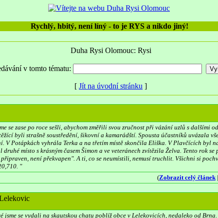
Rychlý, hbitý, není líný - to je RYS a nikdo jiný!
Duha Rysi Olomouc: Rysi
dávání v tomto tématu:
[
Jít na úvodní stránku
]
sme se zase po roce sešli, abychom změřili svou zručnost při vázání uzlů s dalšími od
těžící byli strašně soustředění, šikovní a kamarádští. Spousta účastníků uvázala v
ění. V Potápkách vyhrála Terka a na třetím místě skončila Eliška. V Plavčících byl
l druhé místo s krásným časem Šimon a ve veteránech zvítězila Želva. Tento rok se p
 připraven, není překvapen". A ti, co se neumístili, nemusí truchlit. Všichni si poc
20,710. "
(
Zobrazit celý článek
 Lelekovic
é jsme se vydali na skautskou chatu poblíž obce v Lelekovicích, nedaleko od Brna