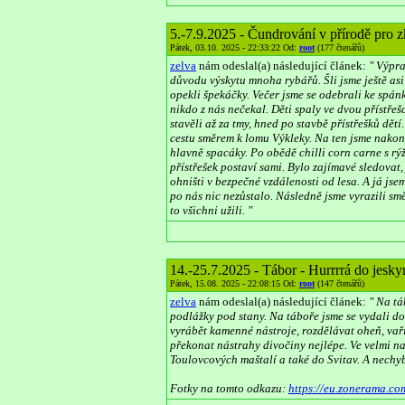
5.-7.9.2025 - Čundrování v přírodě pro 
Pátek, 03.10. 2025 - 22:33:22 Od:
root
(177 čtenářů)
zelva
nám odeslal(a) následující článek:
" Výpra
důvodu výskytu mnoha rybářů. Šli jsme ještě asi 
opekli špekáčky. Večer jsme se odebrali ke spánk
nikdo z nás nečekal. Děti spaly ve dvou přístřeš
stavěli až za tmy, hned po stavbě přístřešků dětí
cestu směrem k lomu Výkleky. Na ten jsme nakone
hlavně spacáky. Po obědě chilli corn carne s rýž
přístřešek postaví sami. Bylo zajímavé sledovat,
ohništi v bezpečné vzdálenosti od lesa. A já jsem
po nás nic nezůstalo. Následně jsme vyrazili smě
to všichni užili. "
14.-25.7.2025 - Tábor - Hurrrrá do jesky
Pátek, 15.08. 2025 - 22:08:15 Od:
root
(147 čtenářů)
zelva
nám odeslal(a) následující článek:
" Na tá
podlážky pod stany. Na táboře jsme se vydali do
vyrábět kamenné nástroje, rozdělávat oheň, vařit
překonat nástrahy divočiny nejlépe. Ve velmi na
Toulovcových maštalí a také do Svitav. A nechy
Fotky na tomto odkazu:
https://eu.zonerama.c