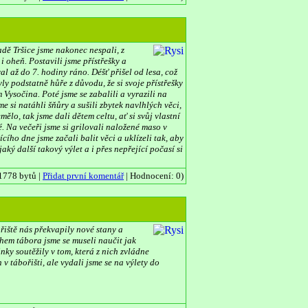
dě Tršice jsme nakonec nespali, z
i oheň. Postavili jsme přístřešky a
l až do 7. hodiny ráno. Déšť přišel od lesa, což
ly podstatně hůře z důvodu, že si svoje přístřešky
m Vysočina. Poté jsme se zabalili a vyrazili na
 si natáhli šňůry a sušili zbytek navlhlých věci,
lo, tak jsme dali dětem celtu, ať si svůj vlastní
é. Na večeři jsme si grilovali naložené maso v
cího dne jsme začali balit věci a uklízeli tak, aby
ký další takový výlet a i přes nepřející počasí si
1778 bytů |
Přidat první komentář
| Hodnocení: 0)
ořiště nás překvapily nové stany a
hem tábora jsme se museli naučit jak
nky soutěžily v tom, která z nich zvládne
 tábořišti, ale vydali jsme se na výlety do