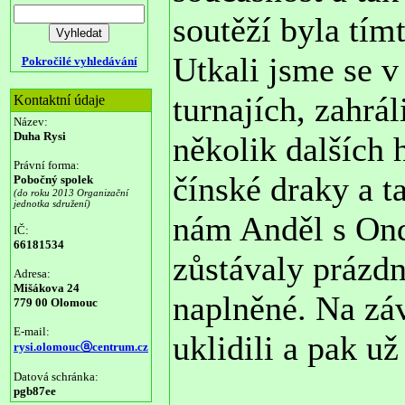
soutěží byla tí
Utkali jsme se v
Pokročilé vyhledávání
turnajích, zahrá
Kontaktní údaje
Název:
Duha Rysi
několik dalších 
Právní forma:
čínské draky a t
Pobočný spolek
(do roku 2013 Organizační
jednotka sdružení)
nám Anděl s Ond
IČ:
66181534
zůstávaly prázdn
Adresa:
Mišákova 24
naplněné. Na zá
779 00 Olomouc
E-mail:
uklidili a pak u
rysi.olomoucⓐcentrum.cz
Datová schránka:
pgb87ee