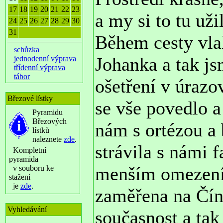
17
18
19
20
21
22
23
a my si to tu uži
24
25
26
27
28
29
30
31
Během cesty vla
schůzka
Johanka a tak js
jednodenní výprava
třídenní výprava
tábor
ošetření v úraz
Březové lístky
se vše povedlo 
Pyramidu
Březových
nám s ortézou a 
lístků
naleznete
zde
.
strávila s námi f
Kompletní
pyramida
menším omezení
v souboru ke
stažení
je
zde
.
zaměřena na Čín
Vyhledávání
současnost a tak 