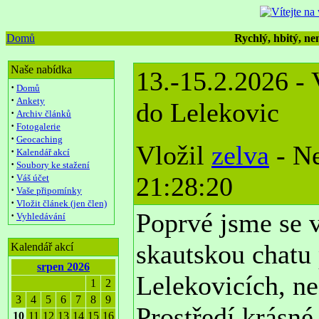
Domů
Rychlý, hbitý, nen
Naše nabídka
13.-15.2.2026 -
·
Domů
·
Ankety
do Lelekovic
·
Archiv článků
·
Fotogalerie
·
Geocaching
Vložil
zelva
- Ne
·
Kalendář akcí
·
Soubory ke stažení
·
21:28:20
Váš účet
·
Vaše připomínky
·
Vložit článek (jen člen)
Poprvé jsme se v
·
Vyhledávání
skautskou chatu 
Kalendář akcí
srpen 2026
Lelekovicích, n
1
2
3
4
5
6
7
8
9
Prostředí krásné
10
11
12
13
14
15
16