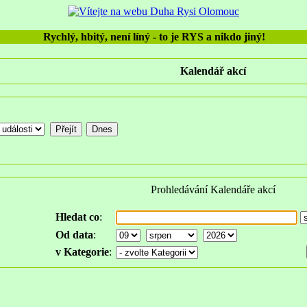
Rychlý, hbitý, není líný - to je RYS a nikdo jiný!
Kalendář akcí
Prohledávání Kalendáře akcí
Hledat co
:
Od data
:
v Kategorie
: