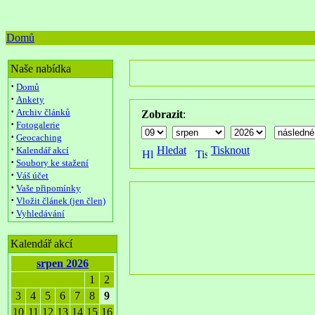
Domů
Naše nabídka
·
Domů
·
Ankety
·
Archiv článků
Zobrazit
:
·
Fotogalerie
·
Geocaching
·
Hledat
Tisknout
Kalendář akcí
·
Soubory ke stažení
·
Váš účet
·
Vaše připomínky
·
Vložit článek (jen člen)
·
Vyhledávání
Kalendář akcí
srpen 2026
1
2
3
4
5
6
7
8
9
10
11
12
13
14
15
16