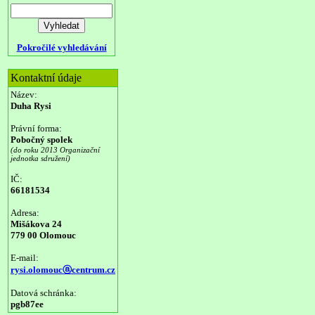
Pokročilé vyhledávání
Kontaktní údaje
Název:
Duha Rysi
Právní forma:
Pobočný spolek
(do roku 2013 Organizační
jednotka sdružení)
IČ:
66181534
Adresa:
Mišákova 24
779 00 Olomouc
E-mail:
rysi.olomoucⓐcentrum.cz
Datová schránka:
pgb87ee