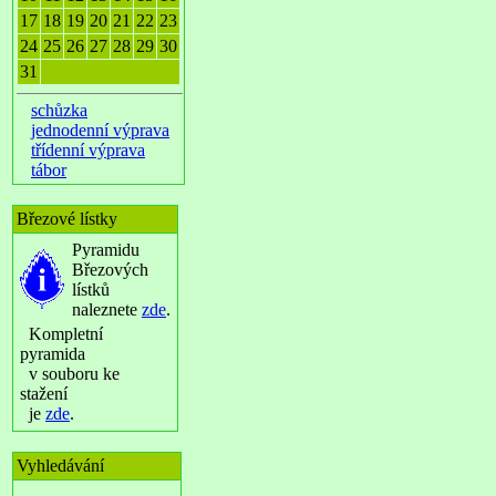
17
18
19
20
21
22
23
24
25
26
27
28
29
30
31
schůzka
jednodenní výprava
třídenní výprava
tábor
Březové lístky
Pyramidu
Březových
lístků
naleznete
zde
.
Kompletní
pyramida
v souboru ke
stažení
je
zde
.
Vyhledávání