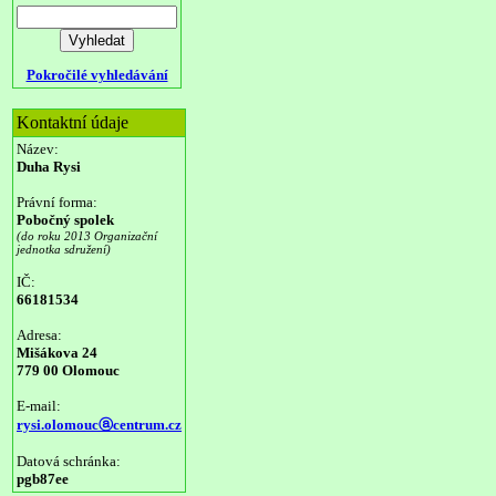
Pokročilé vyhledávání
Kontaktní údaje
Název:
Duha Rysi
Právní forma:
Pobočný spolek
(do roku 2013 Organizační
jednotka sdružení)
IČ:
66181534
Adresa:
Mišákova 24
779 00 Olomouc
E-mail:
rysi.olomoucⓐcentrum.cz
Datová schránka:
pgb87ee