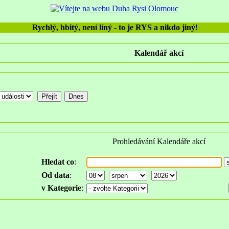
Rychlý, hbitý, není líný - to je RYS a nikdo jiný!
Kalendář akcí
Prohledávání Kalendáře akcí
Hledat co
:
Od data
:
v Kategorie
: