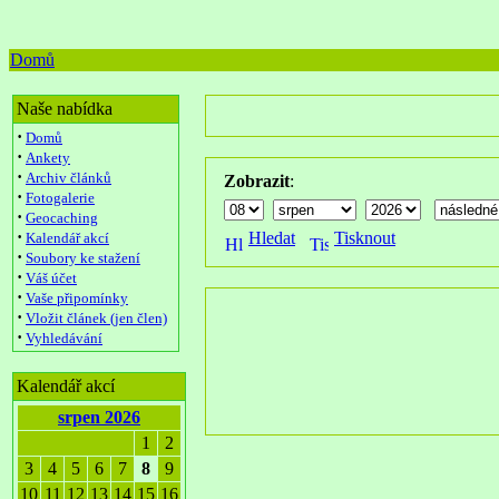
Domů
Naše nabídka
·
Domů
·
Ankety
·
Archiv článků
Zobrazit
:
·
Fotogalerie
·
Geocaching
·
Hledat
Tisknout
Kalendář akcí
·
Soubory ke stažení
·
Váš účet
·
Vaše připomínky
·
Vložit článek (jen člen)
·
Vyhledávání
Kalendář akcí
srpen 2026
1
2
3
4
5
6
7
8
9
10
11
12
13
14
15
16