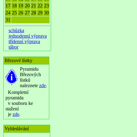
17
18
19
20
21
22
23
24
25
26
27
28
29
30
31
schůzka
jednodenní výprava
třídenní výprava
tábor
Březové lístky
Pyramidu
Březových
lístků
naleznete
zde
.
Kompletní
pyramida
v souboru ke
stažení
je
zde
.
Vyhledávání