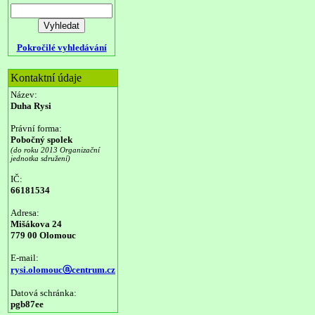
Pokročilé vyhledávání
Kontaktní údaje
Název:
Duha Rysi
Právní forma:
Pobočný spolek
(do roku 2013 Organizační
jednotka sdružení)
IČ:
66181534
Adresa:
Mišákova 24
779 00 Olomouc
E-mail:
rysi.olomoucⓐcentrum.cz
Datová schránka:
pgb87ee