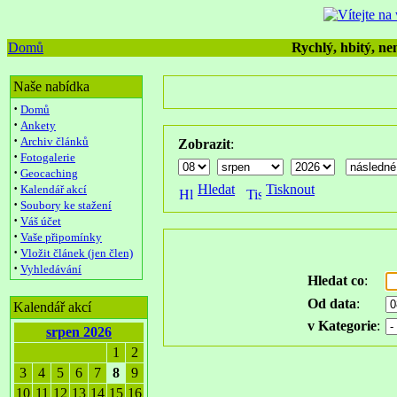
Domů
Rychlý, hbitý, nen
Naše nabídka
·
Domů
·
Ankety
·
Archiv článků
Zobrazit
:
·
Fotogalerie
·
Geocaching
·
Hledat
Tisknout
Kalendář akcí
·
Soubory ke stažení
·
Váš účet
·
Vaše připomínky
·
Vložit článek (jen člen)
·
Vyhledávání
Hledat co
:
Od data
:
Kalendář akcí
v Kategorie
:
srpen 2026
1
2
3
4
5
6
7
8
9
10
11
12
13
14
15
16