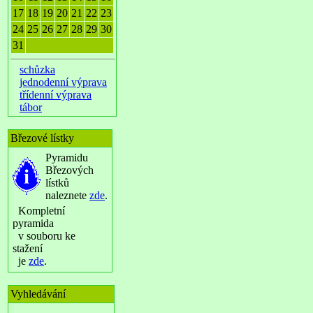
17
18
19
20
21
22
23
24
25
26
27
28
29
30
31
schůzka
jednodenní výprava
třídenní výprava
tábor
Březové lístky
Pyramidu
Březových
lístků
naleznete
zde
.
Kompletní
pyramida
v souboru ke
stažení
je
zde
.
Vyhledávání