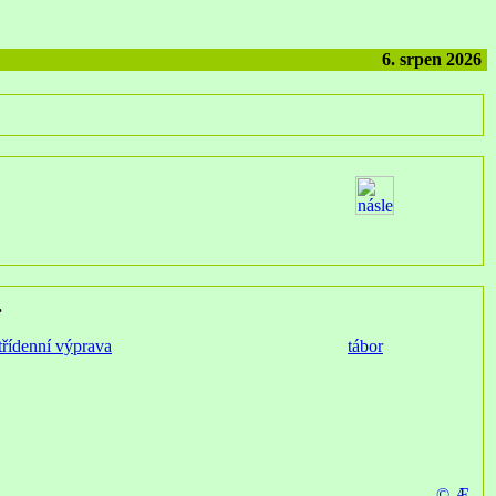
6. srpen 2026
.
třídenní výprava
tábor
© Æ