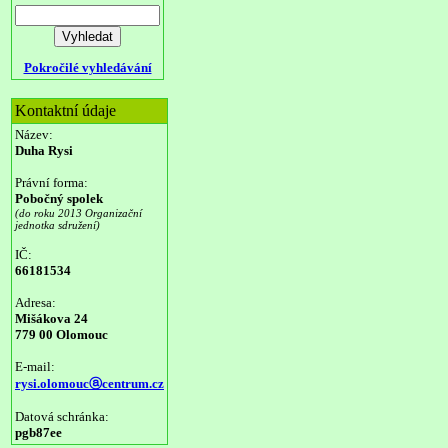
Pokročilé vyhledávání
Kontaktní údaje
Název:
Duha Rysi
Právní forma:
Pobočný spolek
(do roku 2013 Organizační
jednotka sdružení)
IČ:
66181534
Adresa:
Mišákova 24
779 00 Olomouc
E-mail:
rysi.olomoucⓐcentrum.cz
Datová schránka:
pgb87ee