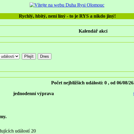
Rychlý, hbitý, není líný - to je RYS a nikdo jiný!
Kalendář akcí
Počet nejbližších událostí: 0 , od 06/08/26
jednodenní výprava
my.
ujících událostí