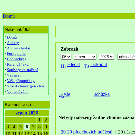
Domů
Naše nabídka
·
Domů
·
Ankety
·
Archiv článků
Zobrazit
:
·
Fotogalerie
·
Geocaching
·
Hledat
Tisknout
Kalendář akcí
·
Soubory ke stažení
·
Váš účet
·
Vaše připomínky
·
Vložit článek (jen člen)
·
Vyhledávání
vše
schůzka
Kalendář akcí
srpen 2026
Nebyly nalezeny žádné vhodné zázna
1
2
3
4
5
6
7
8
9
20 předchozích událostí
| 20 násled
10
11
12
13
14
15
16