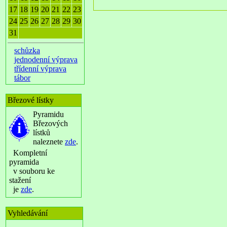
17
18
19
20
21
22
23
24
25
26
27
28
29
30
31
schůzka
jednodenní výprava
třídenní výprava
tábor
Březové lístky
Pyramidu
Březových
lístků
naleznete
zde
.
Kompletní
pyramida
v souboru ke
stažení
je
zde
.
Vyhledávání