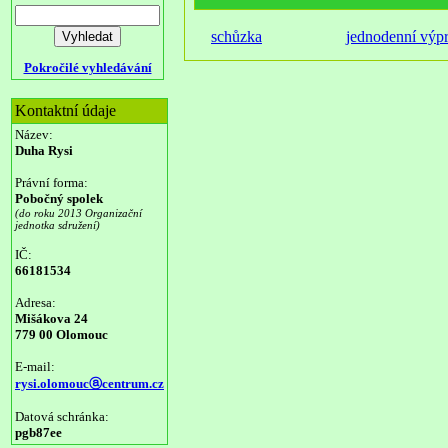
schůzka
jednodenní výp
Pokročilé vyhledávání
Kontaktní údaje
Název:
Duha Rysi
Právní forma:
Pobočný spolek
(do roku 2013 Organizační
jednotka sdružení)
IČ:
66181534
Adresa:
Mišákova 24
779 00 Olomouc
E-mail:
rysi.olomoucⓐcentrum.cz
Datová schránka:
pgb87ee