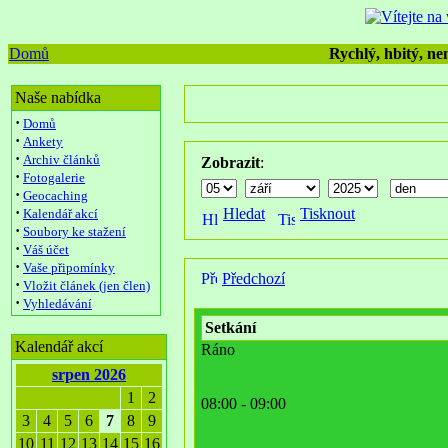
Domů
Rychlý, hbitý, nen
Naše nabídka
·
Domů
·
Ankety
·
Archiv článků
Zobrazit
:
·
Fotogalerie
·
Geocaching
·
Hledat
Tisknout
Kalendář akcí
·
Soubory ke stažení
·
Váš účet
·
Vaše připomínky
Předchozí
·
Vložit článek (jen člen)
·
Vyhledávání
Setkání
Kalendář akcí
Ráno
srpen 2026
1
2
08:00 - 09:00
3
4
5
6
7
8
9
10
11
12
13
14
15
16