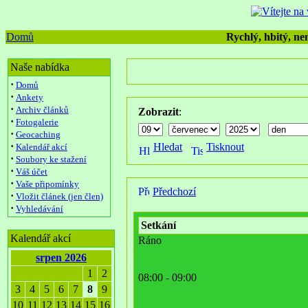
Domů
Rychlý, hbitý, nen
Naše nabídka
·
Domů
·
Ankety
·
Archiv článků
Zobrazit
:
·
Fotogalerie
·
Geocaching
·
Hledat
Tisknout
Kalendář akcí
·
Soubory ke stažení
·
Váš účet
·
Vaše připomínky
Předchozí
·
Vložit článek (jen člen)
·
Vyhledávání
Setkání
Kalendář akcí
Ráno
srpen 2026
1
2
08:00 - 09:00
3
4
5
6
7
8
9
10
11
12
13
14
15
16