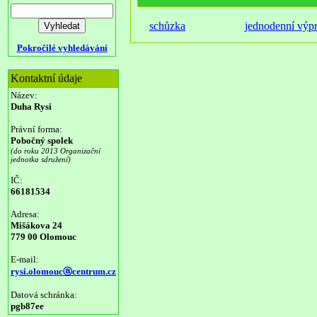
schůzka
jednodenní výp
Pokročilé vyhledávání
Kontaktní údaje
Název:
Duha Rysi
Právní forma:
Pobočný spolek
(do roku 2013 Organizační
jednotka sdružení)
IČ:
66181534
Adresa:
Mišákova 24
779 00 Olomouc
E-mail:
rysi.olomoucⓐcentrum.cz
Datová schránka:
pgb87ee