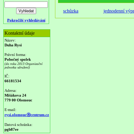
schůzka
jednodenní výp
Pokročilé vyhledávání
Kontaktní údaje
Název:
Duha Rysi
Právní forma:
Pobočný spolek
(do roku 2013 Organizační
jednotka sdružení)
IČ:
66181534
Adresa:
Mišákova 24
779 00 Olomouc
E-mail:
rysi.olomoucⓐcentrum.cz
Datová schránka:
pgb87ee