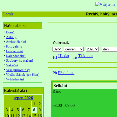
Domů
Rychlý, hbitý, nen
Naše nabídka
·
Domů
·
Ankety
·
Archiv článků
Zobrazit
:
·
Fotogalerie
·
Geocaching
·
Hledat
Tisknout
Kalendář akcí
·
Soubory ke stažení
·
Váš účet
·
Vaše připomínky
Předchozí
·
Vložit článek (jen člen)
·
Vyhledávání
Setkání
Kalendář akcí
Ráno
srpen 2026
1
2
08:00 - 09:00
3
4
5
6
7
8
9
10
11
12
13
14
15
16