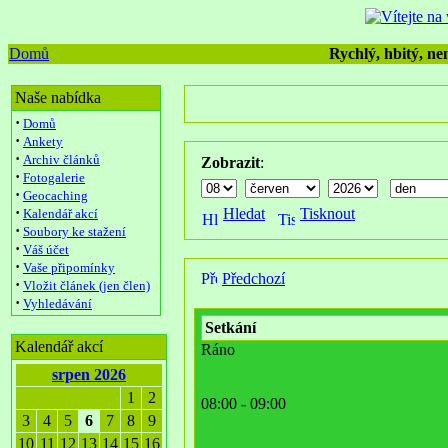
Domů
Rychlý, hbitý, nen
Naše nabídka
·
Domů
·
Ankety
·
Archiv článků
Zobrazit
:
·
Fotogalerie
·
Geocaching
·
Hledat
Tisknout
Kalendář akcí
·
Soubory ke stažení
·
Váš účet
·
Vaše připomínky
Předchozí
·
Vložit článek (jen člen)
·
Vyhledávání
Setkání
Kalendář akcí
Ráno
srpen 2026
1
2
08:00 - 09:00
3
4
5
6
7
8
9
10
11
12
13
14
15
16