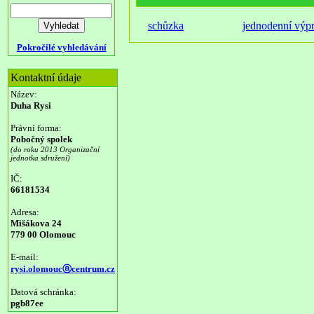
schůzka
jednodenní výp
Pokročilé vyhledávání
Kontaktní údaje
Název:
Duha Rysi
Právní forma:
Pobočný spolek
(do roku 2013 Organizační
jednotka sdružení)
IČ:
66181534
Adresa:
Mišákova 24
779 00 Olomouc
E-mail:
rysi.olomoucⓐcentrum.cz
Datová schránka:
pgb87ee