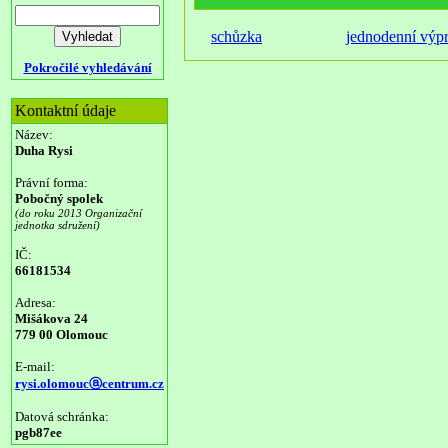
schůzka
jednodenní výp
Pokročilé vyhledávání
Kontaktní údaje
Název:
Duha Rysi
Právní forma:
Pobočný spolek
(do roku 2013 Organizační
jednotka sdružení)
IČ:
66181534
Adresa:
Mišákova 24
779 00 Olomouc
E-mail:
rysi.olomoucⓐcentrum.cz
Datová schránka:
pgb87ee