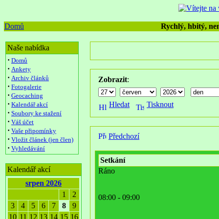
Domů
Rychlý, hbitý, nen
Naše nabídka
·
Domů
·
Ankety
·
Archiv článků
Zobrazit
:
·
Fotogalerie
·
Geocaching
·
Hledat
Tisknout
Kalendář akcí
·
Soubory ke stažení
·
Váš účet
·
Vaše připomínky
Předchozí
·
Vložit článek (jen člen)
·
Vyhledávání
Setkání
Kalendář akcí
Ráno
srpen 2026
1
2
08:00 - 09:00
3
4
5
6
7
8
9
10
11
12
13
14
15
16