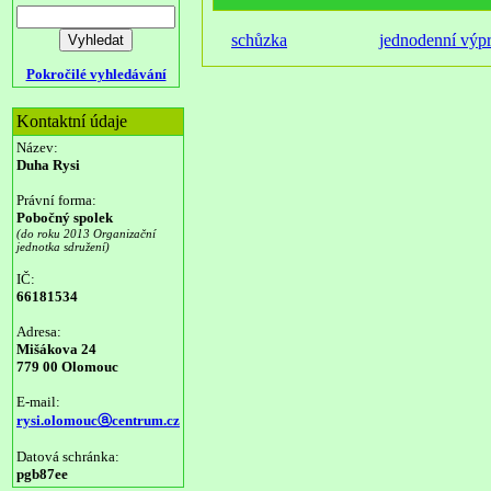
schůzka
jednodenní výp
Pokročilé vyhledávání
Kontaktní údaje
Název:
Duha Rysi
Právní forma:
Pobočný spolek
(do roku 2013 Organizační
jednotka sdružení)
IČ:
66181534
Adresa:
Mišákova 24
779 00 Olomouc
E-mail:
rysi.olomoucⓐcentrum.cz
Datová schránka:
pgb87ee