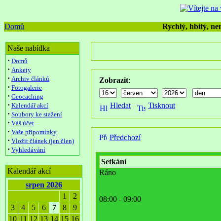
Domů
Rychlý, hbitý, nen
Naše nabídka
·
Domů
·
Ankety
·
Archiv článků
Zobrazit
:
·
Fotogalerie
·
Geocaching
·
Hledat
Tisknout
Kalendář akcí
·
Soubory ke stažení
·
Váš účet
·
Vaše připomínky
Předchozí
·
Vložit článek (jen člen)
·
Vyhledávání
Setkání
Kalendář akcí
Ráno
srpen 2026
1
2
08:00 - 09:00
3
4
5
6
7
8
9
10
11
12
13
14
15
16