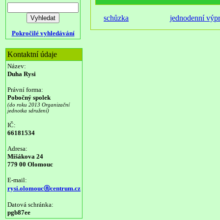
schůzka
jednodenní výp
Pokročilé vyhledávání
Kontaktní údaje
Název:
Duha Rysi
Právní forma:
Pobočný spolek
(do roku 2013 Organizační
jednotka sdružení)
IČ:
66181534
Adresa:
Mišákova 24
779 00 Olomouc
E-mail:
rysi.olomoucⓐcentrum.cz
Datová schránka:
pgb87ee