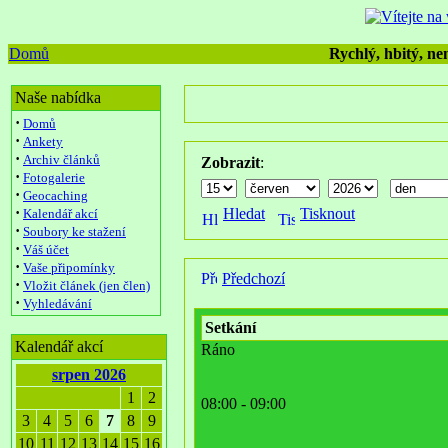
Domů
Rychlý, hbitý, nen
Naše nabídka
·
Domů
·
Ankety
·
Archiv článků
Zobrazit
:
·
Fotogalerie
·
Geocaching
·
Hledat
Tisknout
Kalendář akcí
·
Soubory ke stažení
·
Váš účet
·
Vaše připomínky
Předchozí
·
Vložit článek (jen člen)
·
Vyhledávání
Setkání
Kalendář akcí
Ráno
srpen 2026
1
2
08:00 - 09:00
3
4
5
6
7
8
9
10
11
12
13
14
15
16