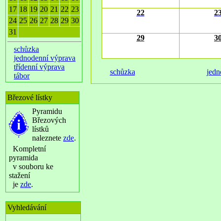
17
18
19
20
21
22
23
22
2
24
25
26
27
28
29
30
31
29
3
schůzka
jednodenní výprava
třídenní výprava
schůzka
jedn
tábor
Březové lístky
Pyramidu
Březových
lístků
naleznete
zde
.
Kompletní
pyramida
v souboru ke
stažení
je
zde
.
Vyhledávání