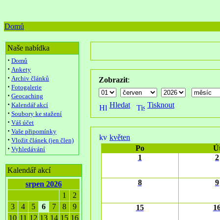
Domů
Naše nabídka
·
Domů
·
Ankety
·
Archiv článků
Zobrazit
:
·
Fotogalerie
·
Geocaching
·
Hledat
Tisknout
Kalendář akcí
·
Soubory ke stažení
·
Váš účet
·
Vaše připomínky
květen
·
Vložit článek (jen člen)
Po
Ú
·
Vyhledávání
1
2
Kalendář akcí
8
9
srpen 2026
1
2
3
4
5
6
7
8
9
15
1
10
11
12
13
14
15
16