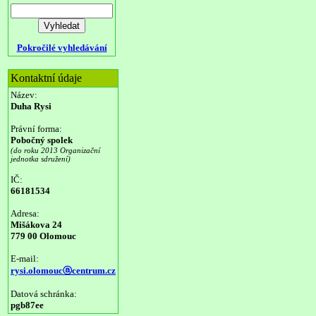
Pokročilé vyhledávání
Kontaktní údaje
Název:
Duha Rysi
Právní forma:
Pobočný spolek
(do roku 2013 Organizační
jednotka sdružení)
IČ:
66181534
Adresa:
Mišákova 24
779 00 Olomouc
E-mail:
rysi.olomoucⓐcentrum.cz
Datová schránka:
pgb87ee