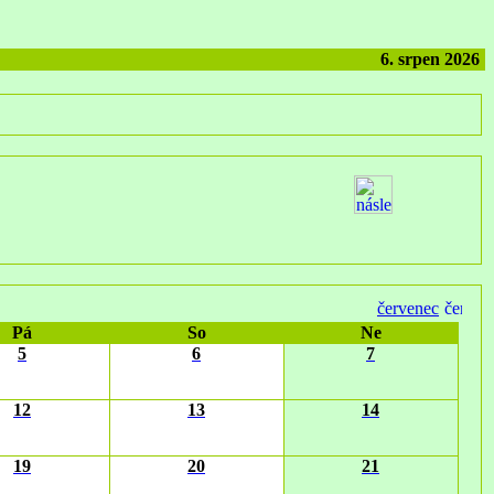
6. srpen 2026
červenec
Pá
So
Ne
5
6
7
12
13
14
19
20
21