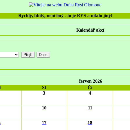
Rychlý, hbitý, není líný - to je RYS a nikdo jiný!
Kalendář akcí
červen 2026
t
St
Čt
3
4
10
11
6
17
18