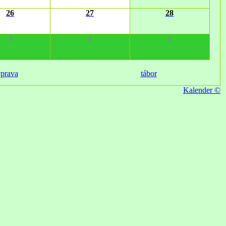
26
27
28
3
4
5
ýprava
tábor
Kalender ©