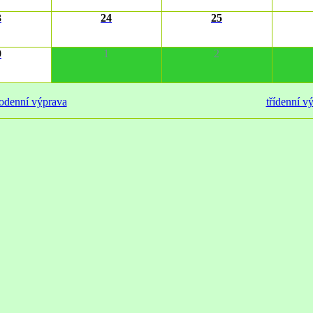
3
24
25
0
1
2
odenní výprava
třídenní v