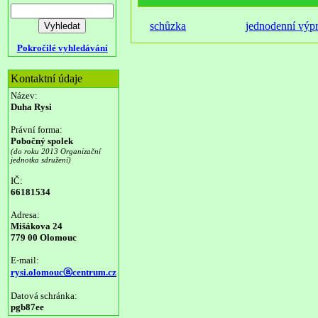
schůzka
jednodenní výp
Pokročilé vyhledávání
Kontaktní údaje
Název:
Duha Rysi
Právní forma:
Pobočný spolek
(do roku 2013 Organizační
jednotka sdružení)
IČ:
66181534
Adresa:
Mišákova 24
779 00 Olomouc
E-mail:
rysi.olomoucⓐcentrum.cz
Datová schránka:
pgb87ee