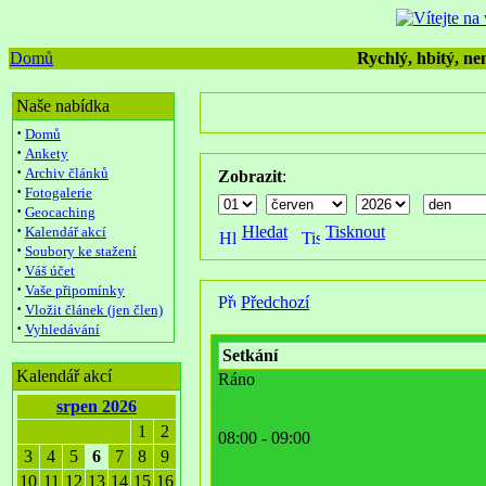
Domů
Rychlý, hbitý, nen
Naše nabídka
·
Domů
·
Ankety
·
Archiv článků
Zobrazit
:
·
Fotogalerie
·
Geocaching
·
Hledat
Tisknout
Kalendář akcí
·
Soubory ke stažení
·
Váš účet
·
Vaše připomínky
Předchozí
·
Vložit článek (jen člen)
·
Vyhledávání
Setkání
Kalendář akcí
Ráno
srpen 2026
1
2
08:00 - 09:00
3
4
5
6
7
8
9
10
11
12
13
14
15
16