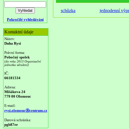
schůzka
jednodenní výp
Pokročilé vyhledávání
Kontaktní údaje
Název:
Duha Rysi
Právní forma:
Pobočný spolek
(do roku 2013 Organizační
jednotka sdružení)
IČ:
66181534
Adresa:
Mišákova 24
779 00 Olomouc
E-mail:
rysi.olomoucⓐcentrum.cz
Datová schránka:
pgb87ee