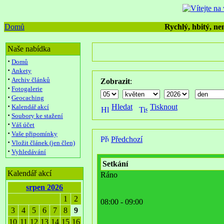
Domů
Rychlý, hbitý, nen
Naše nabídka
·
Domů
·
Ankety
·
Archiv článků
Zobrazit
:
·
Fotogalerie
·
Geocaching
·
Hledat
Tisknout
Kalendář akcí
·
Soubory ke stažení
·
Váš účet
·
Vaše připomínky
Předchozí
·
Vložit článek (jen člen)
·
Vyhledávání
Setkání
Kalendář akcí
Ráno
srpen 2026
1
2
08:00 - 09:00
3
4
5
6
7
8
9
10
11
12
13
14
15
16