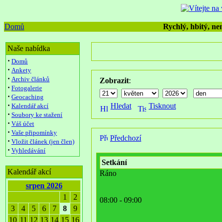
Domů
Rychlý, hbitý, nen
Naše nabídka
·
Domů
·
Ankety
·
Archiv článků
Zobrazit
:
·
Fotogalerie
·
Geocaching
·
Hledat
Tisknout
Kalendář akcí
·
Soubory ke stažení
·
Váš účet
·
Vaše připomínky
Předchozí
·
Vložit článek (jen člen)
·
Vyhledávání
Setkání
Kalendář akcí
Ráno
srpen 2026
1
2
08:00 - 09:00
3
4
5
6
7
8
9
10
11
12
13
14
15
16