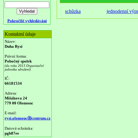
schůzka
jednodenní výp
Pokročilé vyhledávání
Kontaktní údaje
Název:
Duha Rysi
Právní forma:
Pobočný spolek
(do roku 2013 Organizační
jednotka sdružení)
IČ:
66181534
Adresa:
Mišákova 24
779 00 Olomouc
E-mail:
rysi.olomoucⓐcentrum.cz
Datová schránka:
pgb87ee