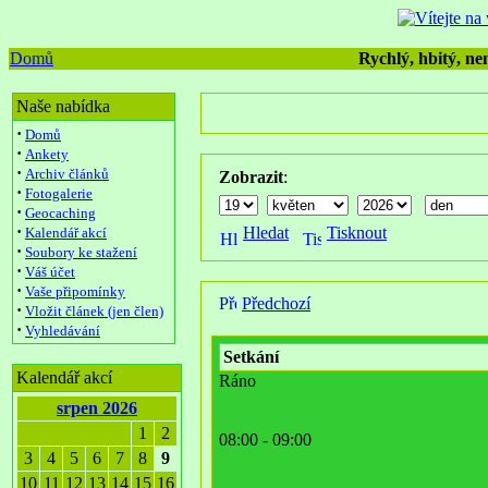
Domů
Rychlý, hbitý, nen
Naše nabídka
·
Domů
·
Ankety
·
Archiv článků
Zobrazit
:
·
Fotogalerie
·
Geocaching
·
Hledat
Tisknout
Kalendář akcí
·
Soubory ke stažení
·
Váš účet
·
Vaše připomínky
Předchozí
·
Vložit článek (jen člen)
·
Vyhledávání
Setkání
Kalendář akcí
Ráno
srpen 2026
1
2
08:00 - 09:00
3
4
5
6
7
8
9
10
11
12
13
14
15
16