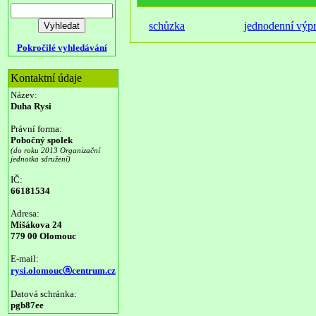
schůzka
jednodenní výp
Pokročilé vyhledávání
Kontaktní údaje
Název:
Duha Rysi
Právní forma:
Pobočný spolek
(do roku 2013 Organizační
jednotka sdružení)
IČ:
66181534
Adresa:
Mišákova 24
779 00 Olomouc
E-mail:
rysi.olomoucⓐcentrum.cz
Datová schránka:
pgb87ee