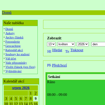
Domů
Naše nabídka
·
Domů
·
Ankety
·
Archiv článků
Zobrazit
:
·
Fotogalerie
·
Geocaching
·
Hledat
Tisknout
Kalendář akcí
·
Soubory ke stažení
·
Váš účet
·
Vaše připomínky
Předchozí
·
Vložit článek (jen člen)
·
Vyhledávání
Setkání
Kalendář akcí
Ráno
srpen 2026
1
2
08:00 - 09:00
3
4
5
6
7
8
9
10
11
12
13
14
15
16