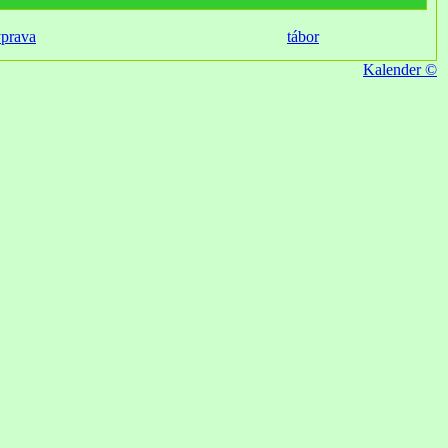
ýprava
tábor
Kalender ©