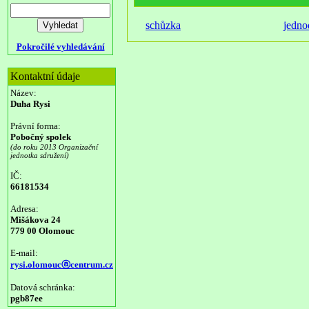
schůzka
jedno
Pokročilé vyhledávání
Kontaktní údaje
Název:
Duha Rysi
Právní forma:
Pobočný spolek
(do roku 2013 Organizační
jednotka sdružení)
IČ:
66181534
Adresa:
Mišákova 24
779 00 Olomouc
E-mail:
rysi.olomoucⓐcentrum.cz
Datová schránka:
pgb87ee