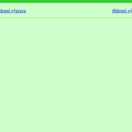
denní výprava
třídenní v