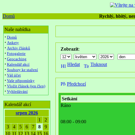
Domů
Rychlý, hbitý, nen
Naše nabídka
·
Domů
·
Ankety
·
Archiv článků
Zobrazit
:
·
Fotogalerie
·
Geocaching
·
Hledat
Tisknout
Kalendář akcí
·
Soubory ke stažení
·
Váš účet
·
Vaše připomínky
Předchozí
·
Vložit článek (jen člen)
·
Vyhledávání
Setkání
Kalendář akcí
Ráno
srpen 2026
1
2
08:00 - 09:00
3
4
5
6
7
8
9
10
11
12
13
14
15
16