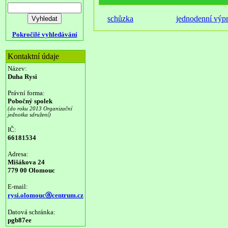
schůzka
jednodenní výp
Pokročilé vyhledávání
Kontaktní údaje
Název:
Duha Rysi
Právní forma:
Pobočný spolek
(do roku 2013 Organizační
jednotka sdružení)
IČ:
66181534
Adresa:
Mišákova 24
779 00 Olomouc
E-mail:
rysi.olomoucⓐcentrum.cz
Datová schránka:
pgb87ee