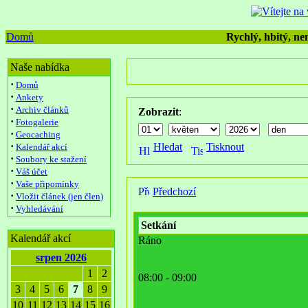
Domů
Rychlý, hbitý, nen
Naše nabídka
·
Domů
·
Ankety
·
Archiv článků
Zobrazit
:
·
Fotogalerie
·
Geocaching
·
Hledat
Tisknout
Kalendář akcí
·
Soubory ke stažení
·
Váš účet
·
Vaše připomínky
Předchozí
·
Vložit článek (jen člen)
·
Vyhledávání
Setkání
Kalendář akcí
Ráno
srpen 2026
1
2
08:00 - 09:00
3
4
5
6
7
8
9
10
11
12
13
14
15
16