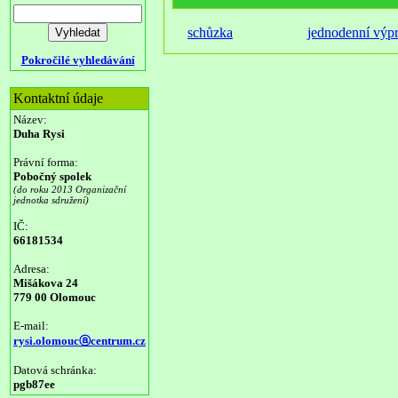
schůzka
jednodenní výp
Pokročilé vyhledávání
Kontaktní údaje
Název:
Duha Rysi
Právní forma:
Pobočný spolek
(do roku 2013 Organizační
jednotka sdružení)
IČ:
66181534
Adresa:
Mišákova 24
779 00 Olomouc
E-mail:
rysi.olomoucⓐcentrum.cz
Datová schránka:
pgb87ee