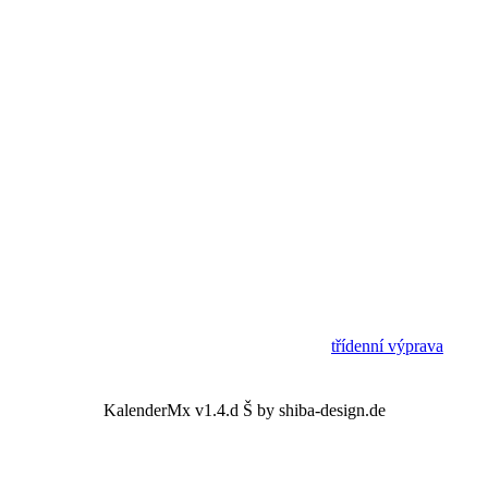
třídenní výprava
KalenderMx v1.4.d Š by shiba-design.de