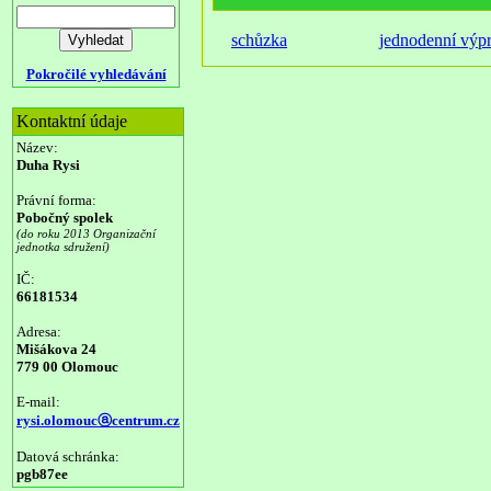
schůzka
jednodenní výp
Pokročilé vyhledávání
Kontaktní údaje
Název:
Duha Rysi
Právní forma:
Pobočný spolek
(do roku 2013 Organizační
jednotka sdružení)
IČ:
66181534
Adresa:
Mišákova 24
779 00 Olomouc
E-mail:
rysi.olomoucⓐcentrum.cz
Datová schránka:
pgb87ee