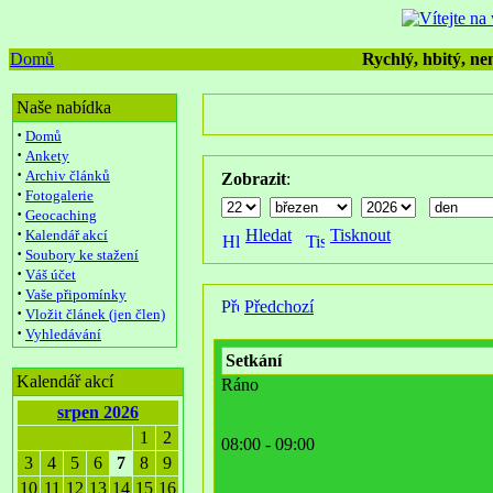
Domů
Rychlý, hbitý, nen
Naše nabídka
·
Domů
·
Ankety
·
Archiv článků
Zobrazit
:
·
Fotogalerie
·
Geocaching
·
Hledat
Tisknout
Kalendář akcí
·
Soubory ke stažení
·
Váš účet
·
Vaše připomínky
Předchozí
·
Vložit článek (jen člen)
·
Vyhledávání
Setkání
Kalendář akcí
Ráno
srpen 2026
1
2
08:00 - 09:00
3
4
5
6
7
8
9
10
11
12
13
14
15
16