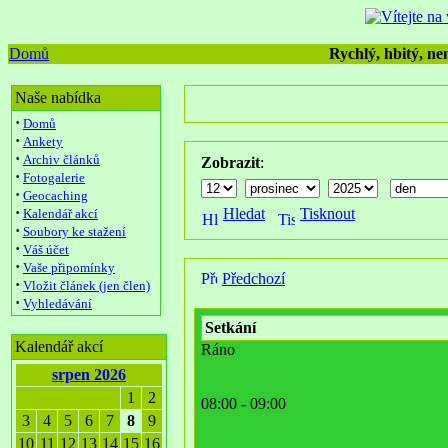
Domů
Rychlý, hbitý, nen
Naše nabídka
·
Domů
·
Ankety
·
Archiv článků
Zobrazit
:
·
Fotogalerie
·
Geocaching
·
Hledat
Tisknout
Kalendář akcí
·
Soubory ke stažení
·
Váš účet
·
Vaše připomínky
Předchozí
·
Vložit článek (jen člen)
·
Vyhledávání
Setkání
Kalendář akcí
Ráno
srpen 2026
1
2
08:00 - 09:00
3
4
5
6
7
8
9
10
11
12
13
14
15
16