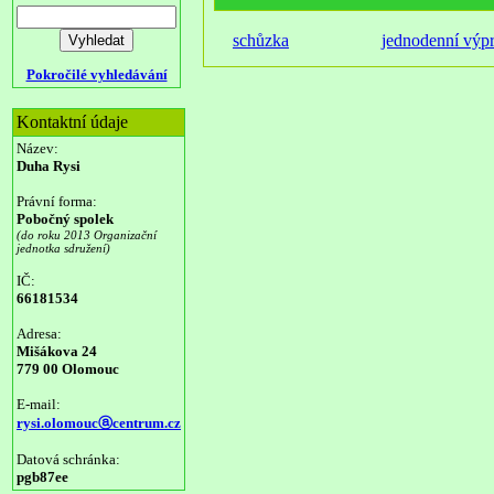
schůzka
jednodenní výp
Pokročilé vyhledávání
Kontaktní údaje
Název:
Duha Rysi
Právní forma:
Pobočný spolek
(do roku 2013 Organizační
jednotka sdružení)
IČ:
66181534
Adresa:
Mišákova 24
779 00 Olomouc
E-mail:
rysi.olomoucⓐcentrum.cz
Datová schránka:
pgb87ee