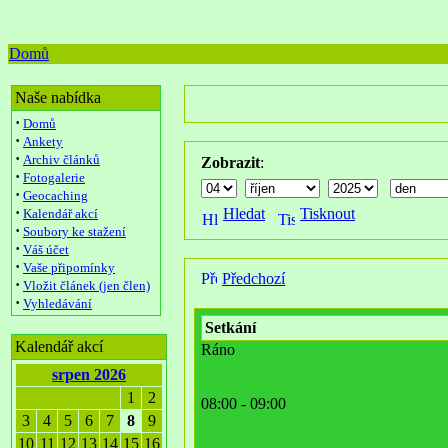
Domů
Naše nabídka
·
Domů
·
Ankety
·
Archiv článků
Zobrazit
:
·
Fotogalerie
·
Geocaching
·
Hledat
Tisknout
Kalendář akcí
·
Soubory ke stažení
·
Váš účet
·
Vaše připomínky
Předchozí
·
Vložit článek (jen člen)
·
Vyhledávání
Setkání
Kalendář akcí
Ráno
srpen 2026
1
2
08:00 - 09:00
3
4
5
6
7
8
9
10
11
12
13
14
15
16