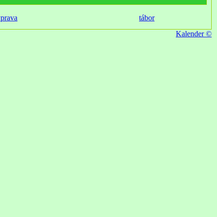
ýprava
tábor
Kalender ©