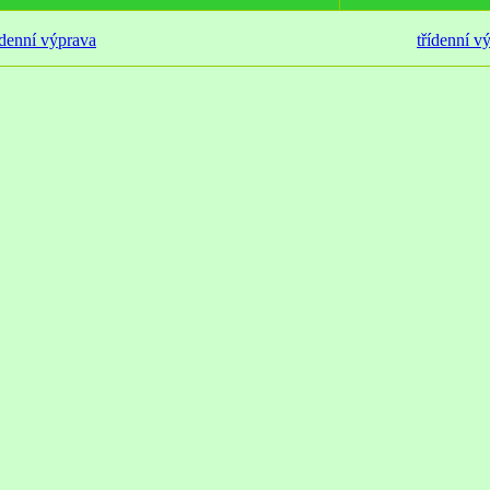
denní výprava
třídenní v