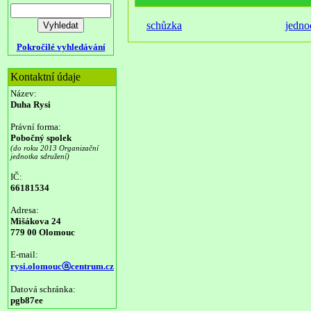
schůzka
jedno
Pokročilé vyhledávání
Kontaktní údaje
Název:
Duha Rysi
Právní forma:
Pobočný spolek
(do roku 2013 Organizační
jednotka sdružení)
IČ:
66181534
Adresa:
Mišákova 24
779 00 Olomouc
E-mail:
rysi.olomoucⓐcentrum.cz
Datová schránka:
pgb87ee