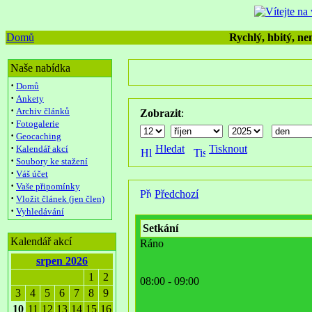
Domů
Rychlý, hbitý, nen
Naše nabídka
·
Domů
·
Ankety
·
Archiv článků
Zobrazit
:
·
Fotogalerie
·
Geocaching
·
Hledat
Tisknout
Kalendář akcí
·
Soubory ke stažení
·
Váš účet
·
Vaše připomínky
Předchozí
·
Vložit článek (jen člen)
·
Vyhledávání
Setkání
Kalendář akcí
Ráno
srpen 2026
1
2
08:00 - 09:00
3
4
5
6
7
8
9
10
11
12
13
14
15
16