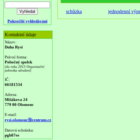
schůzka
jednodenní výp
Pokročilé vyhledávání
Kontaktní údaje
Název:
Duha Rysi
Právní forma:
Pobočný spolek
(do roku 2013 Organizační
jednotka sdružení)
IČ:
66181534
Adresa:
Mišákova 24
779 00 Olomouc
E-mail:
rysi.olomoucⓐcentrum.cz
Datová schránka:
pgb87ee