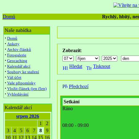
Domů
Rychlý, hbitý, nen
Naše nabídka
·
Domů
·
Ankety
·
Archiv článků
Zobrazit
:
·
Fotogalerie
·
Geocaching
·
Hledat
Tisknout
Kalendář akcí
·
Soubory ke stažení
·
Váš účet
·
Vaše připomínky
Předchozí
·
Vložit článek (jen člen)
·
Vyhledávání
Setkání
Kalendář akcí
Ráno
srpen 2026
1
2
08:00 - 09:00
3
4
5
6
7
8
9
10
11
12
13
14
15
16