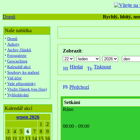
Domů
Rychlý, hbitý, nen
Naše nabídka
·
Domů
·
Ankety
·
Archiv článků
Zobrazit
:
·
Fotogalerie
·
Geocaching
·
Hledat
Tisknout
Kalendář akcí
·
Soubory ke stažení
·
Váš účet
·
Vaše připomínky
Předchozí
·
Vložit článek (jen člen)
·
Vyhledávání
Setkání
Kalendář akcí
Ráno
srpen 2026
1
2
08:00 - 09:00
3
4
5
6
7
8
9
10
11
12
13
14
15
16