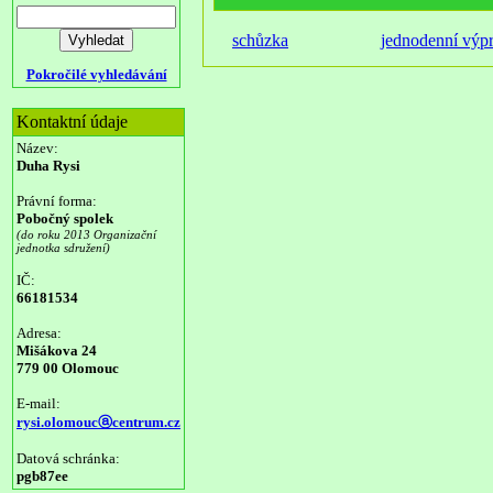
schůzka
jednodenní výp
Pokročilé vyhledávání
Kontaktní údaje
Název:
Duha Rysi
Právní forma:
Pobočný spolek
(do roku 2013 Organizační
jednotka sdružení)
IČ:
66181534
Adresa:
Mišákova 24
779 00 Olomouc
E-mail:
rysi.olomoucⓐcentrum.cz
Datová schránka:
pgb87ee