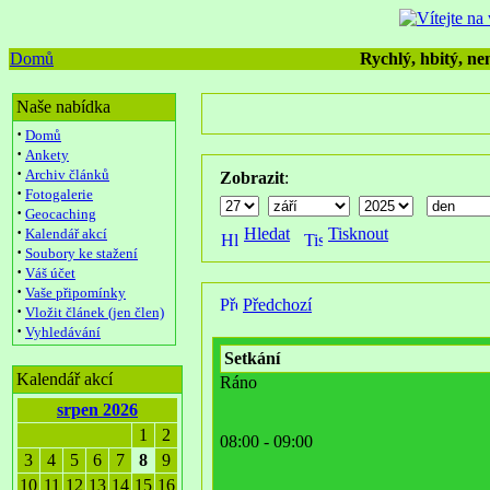
Domů
Rychlý, hbitý, nen
Naše nabídka
·
Domů
·
Ankety
·
Archiv článků
Zobrazit
:
·
Fotogalerie
·
Geocaching
·
Hledat
Tisknout
Kalendář akcí
·
Soubory ke stažení
·
Váš účet
·
Vaše připomínky
Předchozí
·
Vložit článek (jen člen)
·
Vyhledávání
Setkání
Kalendář akcí
Ráno
srpen 2026
1
2
08:00 - 09:00
3
4
5
6
7
8
9
10
11
12
13
14
15
16