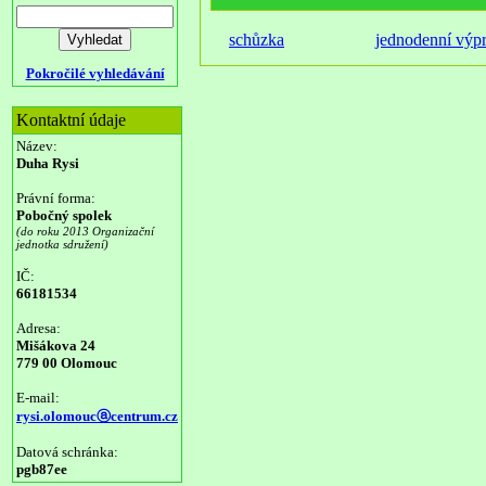
schůzka
jednodenní výp
Pokročilé vyhledávání
Kontaktní údaje
Název:
Duha Rysi
Právní forma:
Pobočný spolek
(do roku 2013 Organizační
jednotka sdružení)
IČ:
66181534
Adresa:
Mišákova 24
779 00 Olomouc
E-mail:
rysi.olomoucⓐcentrum.cz
Datová schránka:
pgb87ee