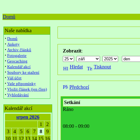
Domů
Naše nabídka
·
Domů
·
Ankety
·
Archiv článků
Zobrazit
:
·
Fotogalerie
·
Geocaching
·
Hledat
Tisknout
Kalendář akcí
·
Soubory ke stažení
·
Váš účet
·
Vaše připomínky
Předchozí
·
Vložit článek (jen člen)
·
Vyhledávání
Setkání
Kalendář akcí
Ráno
srpen 2026
1
2
08:00 - 09:00
3
4
5
6
7
8
9
10
11
12
13
14
15
16