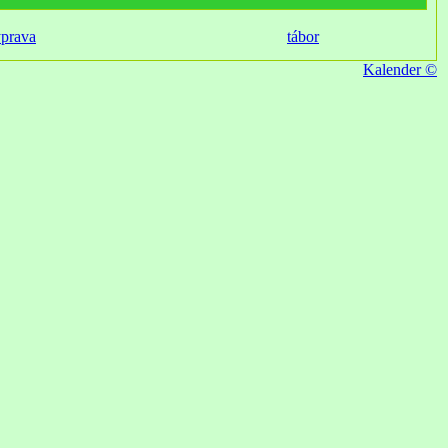
ýprava
tábor
Kalender ©