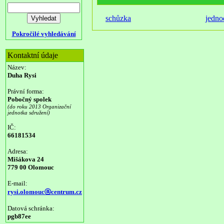
schůzka
jedno
Pokročilé vyhledávání
Kontaktní údaje
Název:
Duha Rysi
Právní forma:
Pobočný spolek
(do roku 2013 Organizační
jednotka sdružení)
IČ:
66181534
Adresa:
Mišákova 24
779 00 Olomouc
E-mail:
rysi.olomoucⓐcentrum.cz
Datová schránka:
pgb87ee