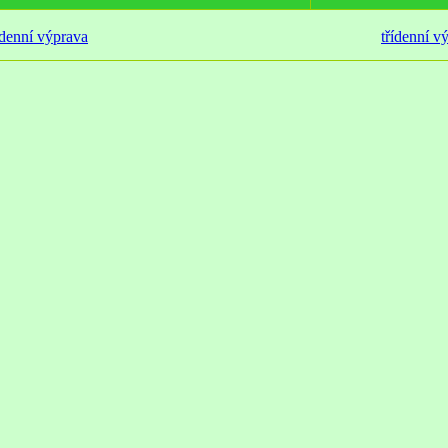
denní výprava
třídenní v