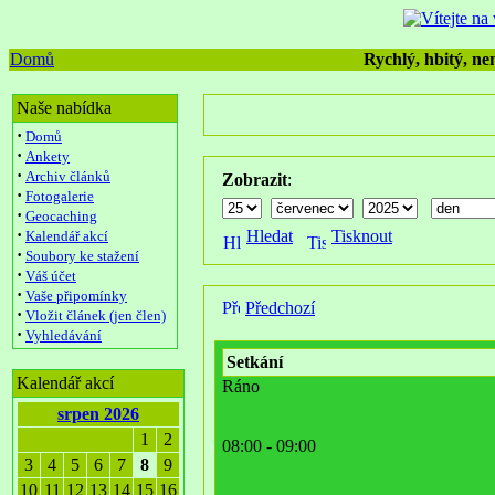
Domů
Rychlý, hbitý, nen
Naše nabídka
·
Domů
·
Ankety
·
Archiv článků
Zobrazit
:
·
Fotogalerie
·
Geocaching
·
Hledat
Tisknout
Kalendář akcí
·
Soubory ke stažení
·
Váš účet
·
Vaše připomínky
Předchozí
·
Vložit článek (jen člen)
·
Vyhledávání
Setkání
Kalendář akcí
Ráno
srpen 2026
1
2
08:00 - 09:00
3
4
5
6
7
8
9
10
11
12
13
14
15
16