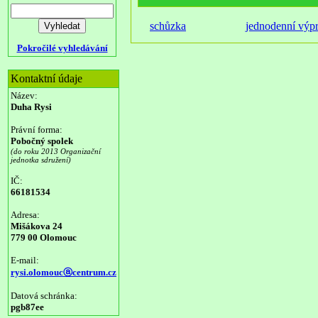
schůzka
jednodenní výp
Pokročilé vyhledávání
Kontaktní údaje
Název:
Duha Rysi
Právní forma:
Pobočný spolek
(do roku 2013 Organizační
jednotka sdružení)
IČ:
66181534
Adresa:
Mišákova 24
779 00 Olomouc
E-mail:
rysi.olomoucⓐcentrum.cz
Datová schránka:
pgb87ee