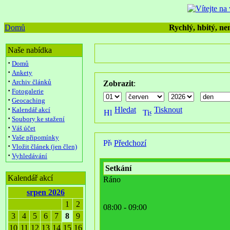
Domů
Rychlý, hbitý, nen
Naše nabídka
·
Domů
·
Ankety
·
Archiv článků
Zobrazit
:
·
Fotogalerie
·
Geocaching
·
Hledat
Tisknout
Kalendář akcí
·
Soubory ke stažení
·
Váš účet
·
Vaše připomínky
Předchozí
·
Vložit článek (jen člen)
·
Vyhledávání
Setkání
Kalendář akcí
Ráno
srpen 2026
1
2
08:00 - 09:00
3
4
5
6
7
8
9
10
11
12
13
14
15
16