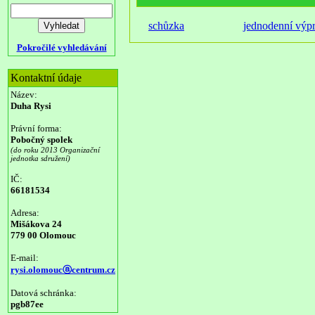
schůzka
jednodenní výp
Pokročilé vyhledávání
Kontaktní údaje
Název:
Duha Rysi
Právní forma:
Pobočný spolek
(do roku 2013 Organizační
jednotka sdružení)
IČ:
66181534
Adresa:
Mišákova 24
779 00 Olomouc
E-mail:
rysi.olomoucⓐcentrum.cz
Datová schránka:
pgb87ee