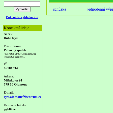
schůzka
jednodenní výp
Pokročilé vyhledávání
Kontaktní údaje
Název:
Duha Rysi
Právní forma:
Pobočný spolek
(do roku 2013 Organizační
jednotka sdružení)
IČ:
66181534
Adresa:
Mišákova 24
779 00 Olomouc
E-mail:
rysi.olomoucⓐcentrum.cz
Datová schránka:
pgb87ee