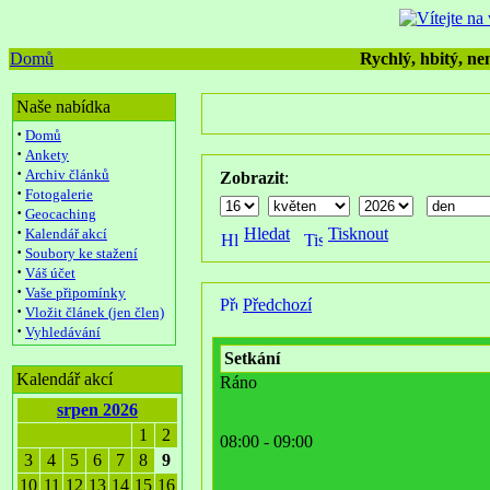
Domů
Rychlý, hbitý, nen
Naše nabídka
·
Domů
·
Ankety
·
Archiv článků
Zobrazit
:
·
Fotogalerie
·
Geocaching
·
Hledat
Tisknout
Kalendář akcí
·
Soubory ke stažení
·
Váš účet
·
Vaše připomínky
Předchozí
·
Vložit článek (jen člen)
·
Vyhledávání
Setkání
Kalendář akcí
Ráno
srpen 2026
1
2
08:00 - 09:00
3
4
5
6
7
8
9
10
11
12
13
14
15
16