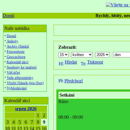
Domů
Rychlý, hbitý, nen
Naše nabídka
·
Domů
·
Ankety
·
Archiv článků
Zobrazit
:
·
Fotogalerie
·
Geocaching
·
Hledat
Tisknout
Kalendář akcí
·
Soubory ke stažení
·
Váš účet
·
Vaše připomínky
Předchozí
·
Vložit článek (jen člen)
·
Vyhledávání
Setkání
Kalendář akcí
Ráno
srpen 2026
1
2
08:00 - 09:00
3
4
5
6
7
8
9
10
11
12
13
14
15
16