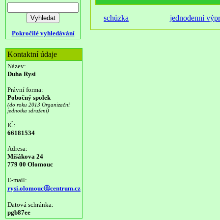
schůzka
jednodenní výp
Pokročilé vyhledávání
Kontaktní údaje
Název:
Duha Rysi
Právní forma:
Pobočný spolek
(do roku 2013 Organizační
jednotka sdružení)
IČ:
66181534
Adresa:
Mišákova 24
779 00 Olomouc
E-mail:
rysi.olomoucⓐcentrum.cz
Datová schránka:
pgb87ee