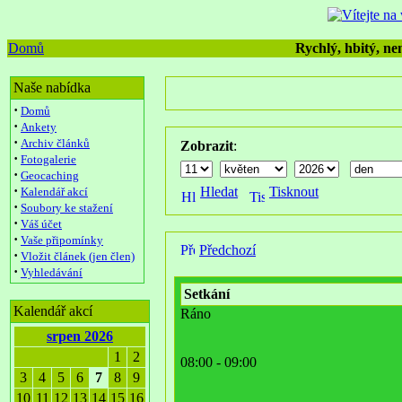
Domů
Rychlý, hbitý, nen
Naše nabídka
·
Domů
·
Ankety
·
Archiv článků
Zobrazit
:
·
Fotogalerie
·
Geocaching
·
Hledat
Tisknout
Kalendář akcí
·
Soubory ke stažení
·
Váš účet
·
Vaše připomínky
Předchozí
·
Vložit článek (jen člen)
·
Vyhledávání
Setkání
Kalendář akcí
Ráno
srpen 2026
1
2
08:00 - 09:00
3
4
5
6
7
8
9
10
11
12
13
14
15
16