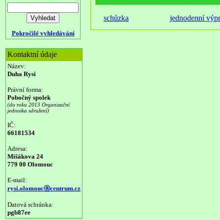
schůzka
jednodenní výp
Pokročilé vyhledávání
Kontaktní údaje
Název:
Duha Rysi
Právní forma:
Pobočný spolek
(do roku 2013 Organizační
jednotka sdružení)
IČ:
66181534
Adresa:
Mišákova 24
779 00 Olomouc
E-mail:
rysi.olomoucⓐcentrum.cz
Datová schránka:
pgb87ee