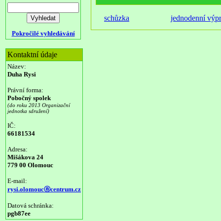
schůzka
jednodenní výp
Pokročilé vyhledávání
Kontaktní údaje
Název:
Duha Rysi
Právní forma:
Pobočný spolek
(do roku 2013 Organizační
jednotka sdružení)
IČ:
66181534
Adresa:
Mišákova 24
779 00 Olomouc
E-mail:
rysi.olomoucⓐcentrum.cz
Datová schránka:
pgb87ee