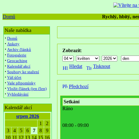
Domů
Rychlý, hbitý, nen
Naše nabídka
·
Domů
·
Ankety
·
Archiv článků
Zobrazit
:
·
Fotogalerie
·
Geocaching
·
Hledat
Tisknout
Kalendář akcí
·
Soubory ke stažení
·
Váš účet
·
Vaše připomínky
Předchozí
·
Vložit článek (jen člen)
·
Vyhledávání
Setkání
Kalendář akcí
Ráno
srpen 2026
1
2
08:00 - 09:00
3
4
5
6
7
8
9
10
11
12
13
14
15
16