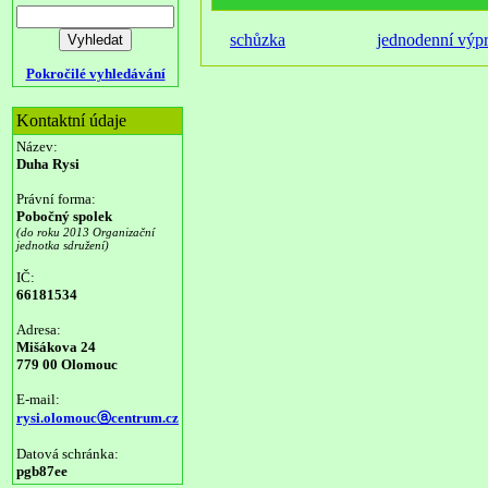
schůzka
jednodenní výp
Pokročilé vyhledávání
Kontaktní údaje
Název:
Duha Rysi
Právní forma:
Pobočný spolek
(do roku 2013 Organizační
jednotka sdružení)
IČ:
66181534
Adresa:
Mišákova 24
779 00 Olomouc
E-mail:
rysi.olomoucⓐcentrum.cz
Datová schránka:
pgb87ee