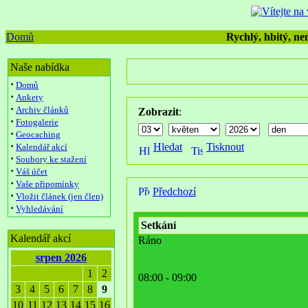
Domů
Rychlý, hbitý, nen
Naše nabídka
·
Domů
·
Ankety
·
Archiv článků
Zobrazit
:
·
Fotogalerie
·
Geocaching
·
Hledat
Tisknout
Kalendář akcí
·
Soubory ke stažení
·
Váš účet
·
Vaše připomínky
Předchozí
·
Vložit článek (jen člen)
·
Vyhledávání
Setkání
Kalendář akcí
Ráno
srpen 2026
1
2
08:00 - 09:00
3
4
5
6
7
8
9
10
11
12
13
14
15
16