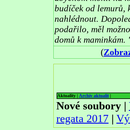
budíček od lemurů, k
nahlédnout. Dopoled
podařilo, měl možnos
domů k maminkám. 
(
Zobraz
Aktuality
|
Archív aktualit
|
Nové soubory
|
regata 2017
|
Vý