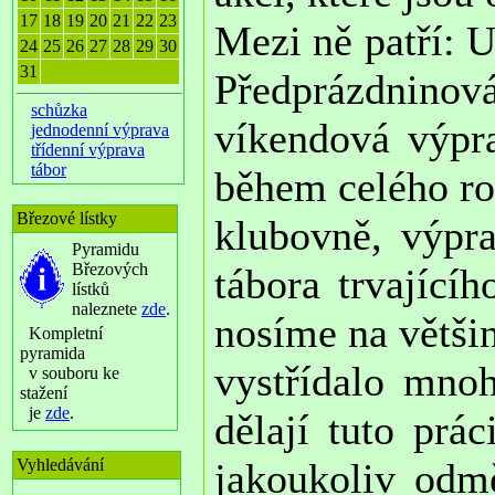
17
18
19
20
21
22
23
Mezi ně patří: U
24
25
26
27
28
29
30
31
Předprázdninov
schůzka
víkendová výpra
jednodenní výprava
třídenní výprava
tábor
během celého ro
Březové lístky
klubovně, výpra
Pyramidu
Březových
tábora trvající
lístků
naleznete
zde
.
nosíme na větši
Kompletní
pyramida
vystřídalo mnoh
v souboru ke
stažení
je
zde
.
dělají tuto pr
Vyhledávání
jakoukoliv odm