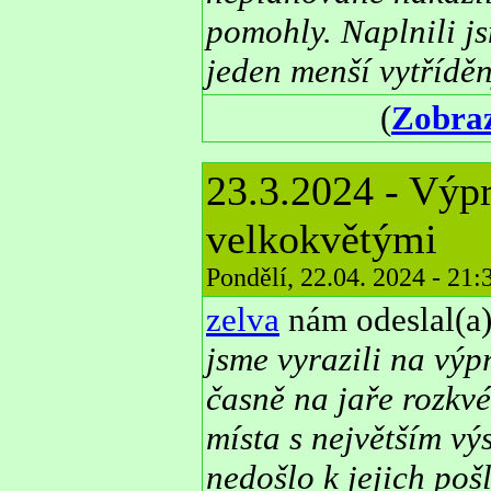
pomohly. Naplnili j
jeden menší vytřídě
(
Zobraz
23.3.2024 - Výp
velkokvětými
Pondělí, 22.04. 2024 - 21
zelva
nám odeslal(a)
jsme vyrazili na vý
časně na jaře rozkvé
místa s největším vý
nedošlo k jejich poš