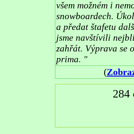
všem možném i nemož
snowboardech. Úkole
a předat štafetu dal
jsme navštívili nejbl
zahřát. Výprava se o
prima. "
(
Zobraz
284 