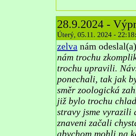
28.9.2024 - Výp
Úterý, 05.11. 2024 - 22:1
zelva
nám odeslal(a)
nám trochu zkomplik
trochu upravili. Ná
ponechali, tak jak b
směr zoologická zah
již bylo trochu chl
stravy jsme vyrazili
znaveni začali chyst
abychom mohli na ka