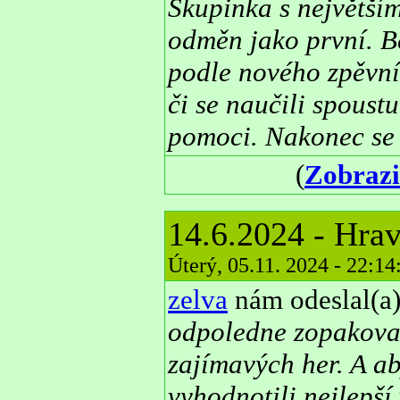
Skupinka s největším
odměn jako první. B
podle nového zpěvní
či se naučili spoust
pomoci. Nakonec se 
(
Zobrazi
14.6.2024 - Hrav
Úterý, 05.11. 2024 - 22:1
zelva
nám odeslal(a)
odpoledne zopakovali
zajímavých her. A ab
vyhodnotili nejlepš