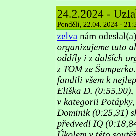
24.2.2024 - Uzla
Pondělí, 22.04. 2024 - 21
zelva
nám odeslal(a)
organizujeme tuto ak
oddíly i z dalších o
z TOM ze Šumperka. 
fandili všem k nejl
Eliška D. (0:55,90),
v kategorii Potápky,
Dominik (0:25,31) sk
předvedl IQ (0:18,8
Úkolem v této soutěž