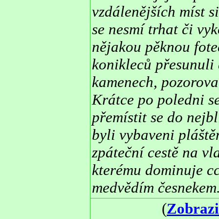
vzdálenějších míst si
se nesmí trhat či vy
nějakou pěknou fote
konikleců přesunuli 
kamenech, pozorovali 
Krátce po poledni se
přemístit se do nejb
byli vybaveni pláště
zpáteční cestě na vla
kterému dominuje cca
medvědím česnekem.
(
Zobrazi