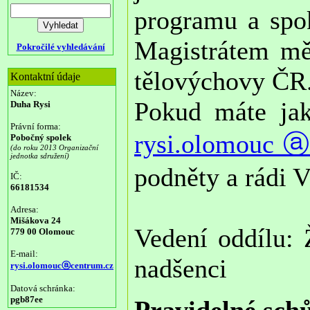
programu a spok
Magistrátem mě
Pokročilé vyhledávání
tělovýchovy ČR
Kontaktní údaje
Název:
Pokud máte jak
Duha Rysi
Právní forma:
rysi.olomoucⓐ
Pobočný spolek
(do roku 2013 Organizační
jednotka sdružení)
podněty a rádi
IČ:
66181534
Adresa:
Mišákova 24
Vedení oddílu: 
779 00 Olomouc
E-mail:
nadšenci
rysi.olomoucⓐcentrum.cz
Datová schránka:
pgb87ee