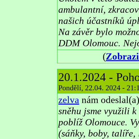
ambulantní, zkracov
našich účastníků úpl
Na závěr bylo možno 
DDM Olomouc. Nejobl
(
Zobrazi
20.1.2024 - Poho
Pondělí, 22.04. 2024 - 21
zelva
nám odeslal(a)
sněhu jsme využili 
poblíž Olomouce. Vyr
(sáňky, boby, talíře