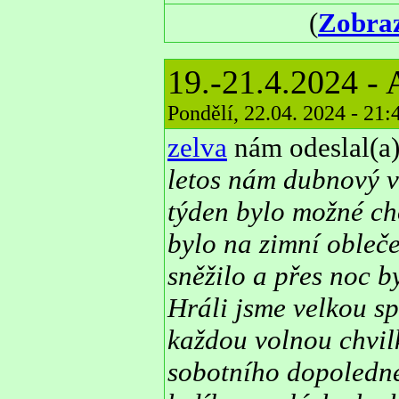
(
Zobraz
19.-21.4.2024 -
Pondělí, 22.04. 2024 - 21
zelva
nám odeslal(a)
letos nám dubnový v
týden bylo možné cho
bylo na zimní obleče
sněžilo a přes noc b
Hráli jsme velkou sp
každou volnou chvil
sobotního dopoledne 