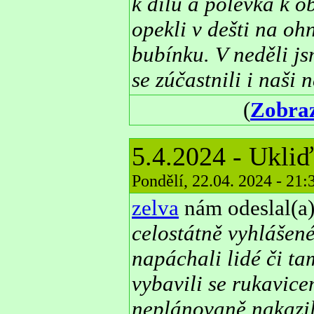
k dílu a polévka k 
opekli v dešti na oh
bubínku. V neděli js
se zúčastnili i naši 
(
Zobraz
5.4.2024 - Ukli
Pondělí, 22.04. 2024 - 21
zelva
nám odeslal(a)
celostátně vyhlášené
napáchali lidé či ta
vybavili se rukavice
neplánovaně nakazili