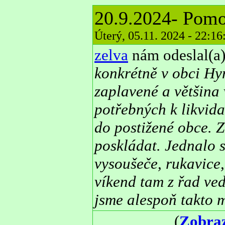
20.9.2024- Pomo
Úterý, 05.11. 2024 - 22:1
zelva
nám odeslal(a)
konkrétně v obci Hy
zaplavené a většina 
potřebných k likvid
do postižené obce. Z
poskládat. Jednalo s
vysoušeče, rukavice
víkend tam z řad ved
jsme alespoň takto 
(
Zobraz