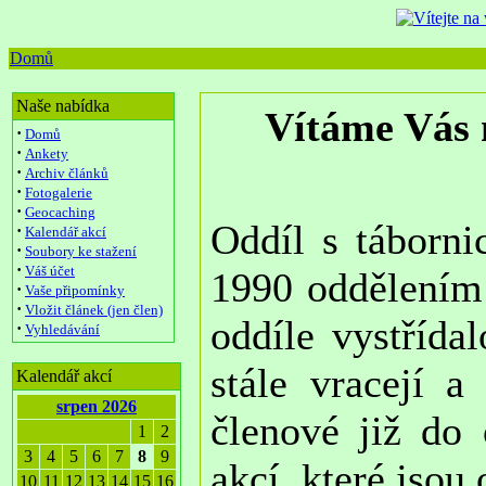
Domů
Naše nabídka
Vítáme Vás 
·
Domů
·
Ankety
·
Archiv článků
·
Fotogalerie
·
Geocaching
Oddíl s táborn
·
Kalendář akcí
·
Soubory ke stažení
·
Váš účet
1990 oddělením 
·
Vaše připomínky
·
Vložit článek (jen člen)
oddíle vystřída
·
Vyhledávání
stále vracejí a
Kalendář akcí
srpen 2026
členové již do 
1
2
3
4
5
6
7
8
9
akcí, které jso
10
11
12
13
14
15
16