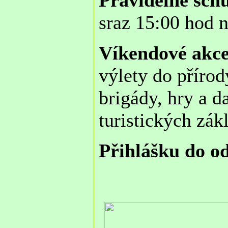
Pravidelné sch
sraz 15:00 hod 
Víkendové akce
výlety do přírod
brigády, hry a d
turistických zá
Přihlášku do o