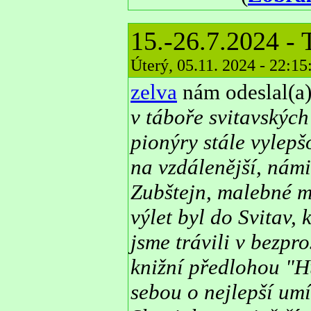
15.-26.7.2024 -
Úterý, 05.11. 2024 - 22:1
zelva
nám odeslal(a)
v táboře svitavskýc
pionýry stále vylep
na vzdálenější, námi
Zubštejn, malebné m
výlet byl do Svitav,
jsme trávili v bezpr
knižní předlohou "H
sebou o nejlepší umí